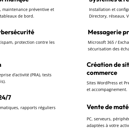
rc, maintenance préventive et
Installation et confi
t tableaux de bord.
Directory, réseaux, 
ybersécurité
Messagerie pr
ntispam, protection contre les
Microsoft 365 / Exch
sécurisation des écha
n
Création de sit
commerce
rise d’activité (PRA), tests
is).
Sites WordPress et P
et accompagnement.
24/7
Vente de matéri
omatiques, rapports réguliers
PC, serveurs, périphér
adaptées à votre activ