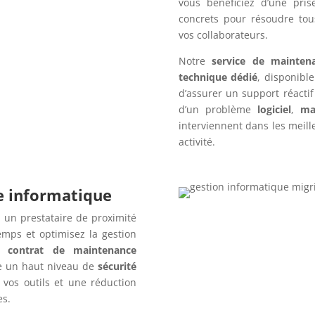
vous bénéficiez d’une pris
concrets pour résoudre tou
vos collaborateurs.
Notre
service de mainten
technique dédié
, disponibl
d’assurer un support réacti
d’un problème
logiciel
,
ma
interviennent dans les meille
activité.
re informatique
 un prestataire de proximité
emps et optimisez la gestion
un
contrat de maintenance
e un haut niveau de
sécurité
 vos outils et une réduction
es.