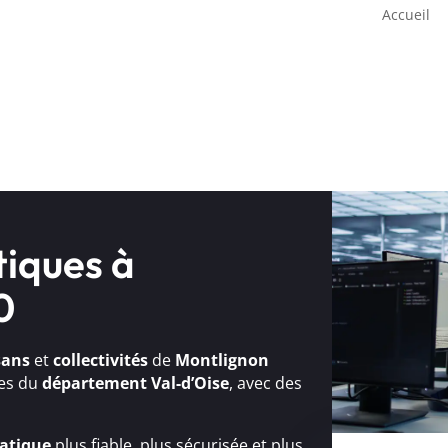
Accueil
tiques à
0
sans
et
collectivités
de
Montlignon
ses du
département Val-d’Oise
, avec des
atique
plus fiable, plus sécurisée et plus