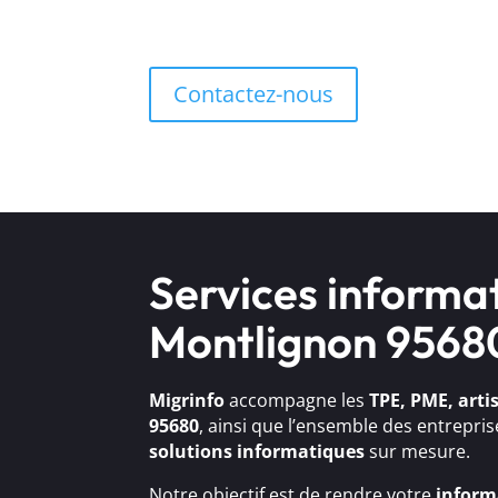
Contactez-nous
Services informa
Montlignon 9568
Migrinfo
accompagne les
TPE, PME, arti
95680
, ainsi que l’ensemble des entrepri
solutions
informatiques
sur mesure.
Notre objectif est de rendre votre
inform