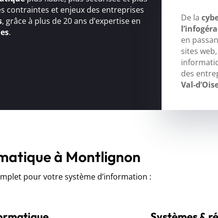
s contraintes et enjeux des entreprises
De la
cybe
s
, grâce à plus de 20 ans d’expertise en
l’infogér
ues
.
en passant
sites web
informati
des entre
Val-d’Ois
rmatique à Montlignon
let pour votre système d’information :
formatique
Systèmes & r