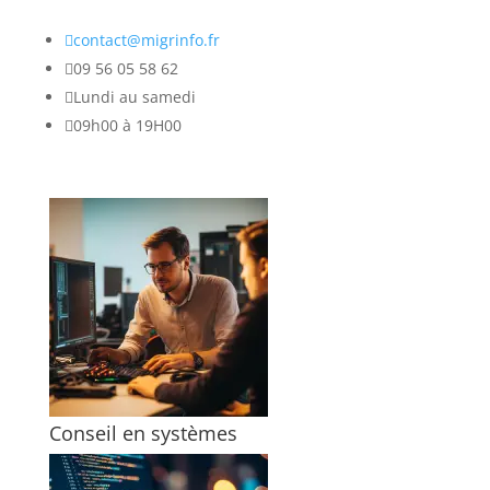

contact@migrinfo.fr

09 56 05 58 62

Lundi au samedi

09h00 à 19H00
Conseil en systèmes