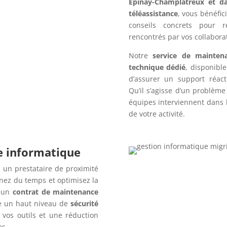
Épinay-Champlâtreux et da
téléassistance
, vous bénéfic
conseils concrets pour r
rencontrés par vos collabora
Notre
service de mainten
technique dédié
, disponibl
d’assurer un support réac
Qu’il s’agisse d’un problèm
équipes interviennent dans l
de votre activité.
re informatique
 un prestataire de proximité
nez du temps et optimisez la
c un
contrat de maintenance
e un haut niveau de
sécurité
 vos outils et une réduction
es.