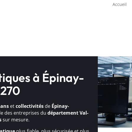
Accueil
tiques à Épinay-
5270
sans
et
collectivités
de
Épinay-
ble des entreprises du
département Val-
s
sur mesure.
atique
plus fiable, plus sécurisée et plus