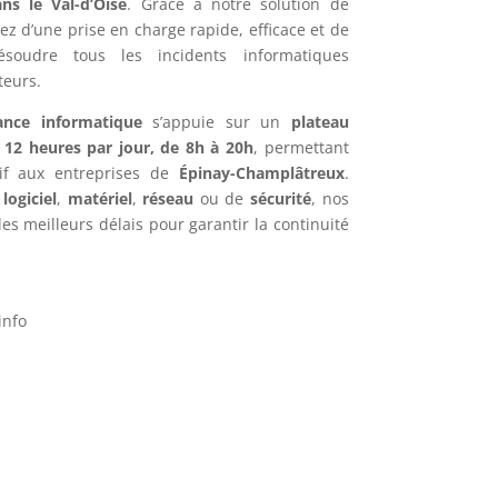
ns le Val-d’Oise
. Grâce à notre solution de
iez d’une prise en charge rapide, efficace et de
ésoudre tous les incidents informatiques
teurs.
ance informatique
s’appuie sur un
plateau
e
12 heures par jour, de 8h à 20h
, permettant
tif aux entreprises de
Épinay-Champlâtreux
.
e
logiciel
,
matériel
,
réseau
ou de
sécurité
, nos
es meilleurs délais pour garantir la continuité