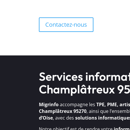
Contactez-nous
Services informa
Champlâtreux 9
Migrinfo
accompagne les
TPE, PME, arti
Champlâtreux 95270
, ainsi que l’ensem
d’Oise
, avec des
solutions
informatique
Notre objectif est de rendre votre
inform