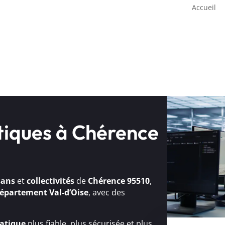
Accueil
tiques à Chérence
sans
et
collectivités
de
Chérence 95510
,
épartement Val-d’Oise
, avec des
atique
plus fiable, plus sécurisée et plus