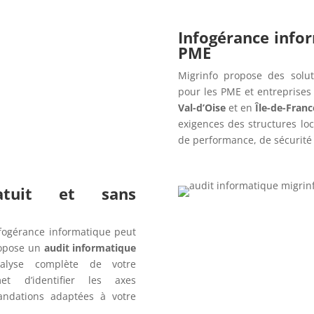
Infogérance info
PME
Migrinfo propose des solut
pour les PME et entreprise
Val-d’Oise
et en
Île-de-Franc
exigences des structures lo
de performance, de sécurité e
ratuit et sans
fogérance informatique peut
opose un
audit informatique
alyse complète de votre
t d’identifier les axes
andations adaptées à votre