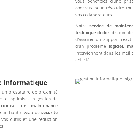
vous bénéficiez d’une pris
concrets pour résoudre tou
vos collaborateurs.
Notre
service de mainten
technique dédié
, disponibl
d’assurer un support réact
d’un problème
logiciel
,
ma
interviennent dans les meille
activité.
re informatique
 un prestataire de proximité
s et optimisez la gestion de
n
contrat de maintenance
e un haut niveau de
sécurité
 vos outils et une réduction
es.