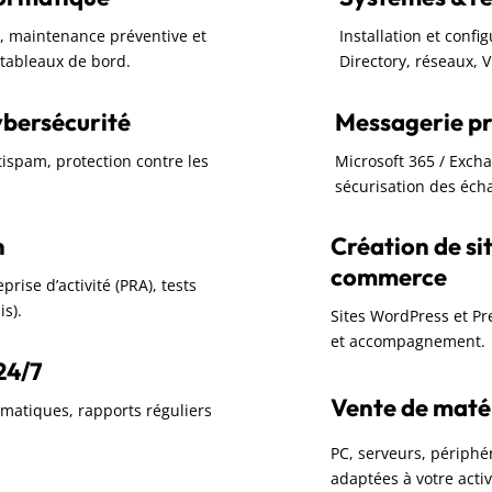
rc, maintenance préventive et
Installation et confi
t tableaux de bord.
Directory, réseaux, 
ybersécurité
Messagerie pr
ntispam, protection contre les
Microsoft 365 / Exch
sécurisation des écha
n
Création de sit
commerce
rise d’activité (PRA), tests
is).
Sites WordPress et P
et accompagnement.
24/7
Vente de matéri
omatiques, rapports réguliers
PC, serveurs, périphér
adaptées à votre activ