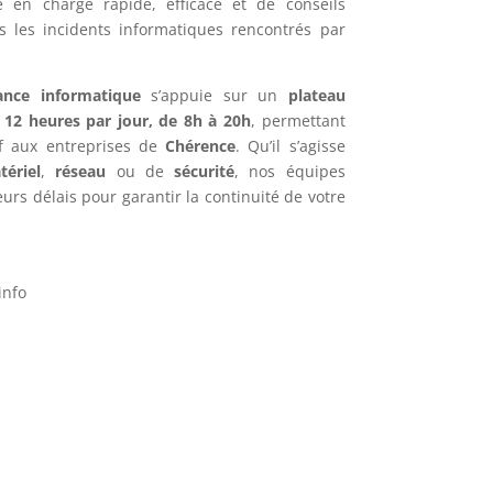
e en charge rapide, efficace et de conseils
s les incidents informatiques rencontrés par
ance informatique
s’appuie sur un
plateau
e
12 heures par jour, de 8h à 20h
, permettant
if aux entreprises de
Chérence
. Qu’il s’agisse
tériel
,
réseau
ou de
sécurité
, nos équipes
urs délais pour garantir la continuité de votre