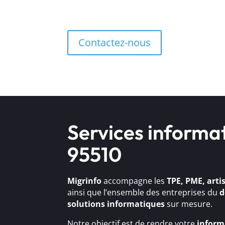
Contactez-nous
Services informa
95510
Migrinfo
accompagne les
TPE, PME, arti
ainsi que l’ensemble des entreprises du
d
solutions
informatiques
sur mesure.
Notre objectif est de rendre votre
inform