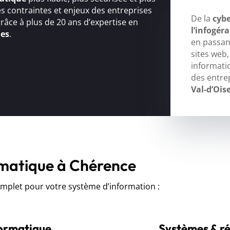
s contraintes et enjeux des entreprises
De la
cybe
grâce à plus de 20 ans d’expertise en
l’infogér
ues
.
en passant
sites web
informati
des entre
Val-d’Ois
rmatique à Chérence
let pour votre système d’information :
formatique
Systèmes & r