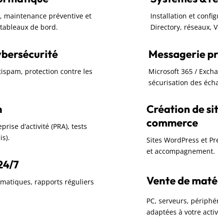
rc, maintenance préventive et
Installation et confi
t tableaux de bord.
Directory, réseaux, 
ybersécurité
Messagerie pr
ntispam, protection contre les
Microsoft 365 / Exch
sécurisation des écha
n
Création de sit
commerce
rise d’activité (PRA), tests
is).
Sites WordPress et P
et accompagnement.
24/7
Vente de matéri
omatiques, rapports réguliers
PC, serveurs, périphér
adaptées à votre activ