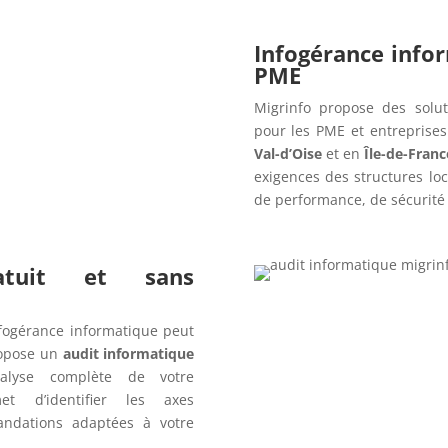
Infogérance info
PME
Migrinfo propose des solut
pour les PME et entreprise
Val-d’Oise
et en
Île-de-Franc
exigences des structures lo
de performance, de sécurité e
ratuit et sans
fogérance informatique peut
opose un
audit informatique
alyse complète de votre
t d’identifier les axes
andations adaptées à votre