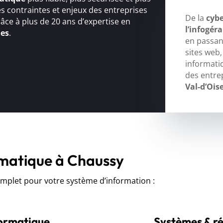
s contraintes et enjeux des entreprises
De la
cybe
râce à plus de 20 ans d’expertise en
l’infogér
ues
.
en passant
sites web
informati
des entre
Val-d’Ois
rmatique à Chaussy
let pour votre système d’information :
formatique
Systèmes & r