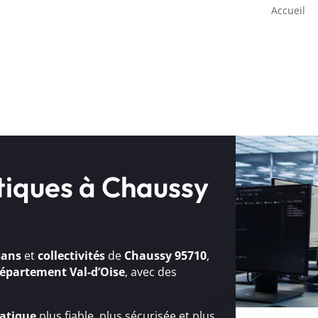
Accueil
tiques à Chaussy
sans
et
collectivités
de
Chaussy 95710
,
épartement Val-d’Oise
, avec des
atique
plus fiable, plus sécurisée et plus