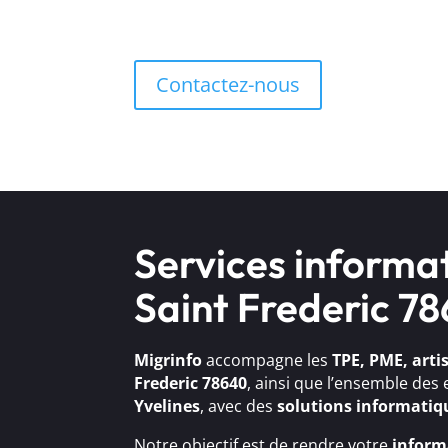
Contactez-nous
Services informat
Saint Frederic 7
Migrinfo
accompagne les
TPE, PME, arti
Frederic 78640
, ainsi que l’ensemble des
Yvelines
, avec des
solutions
informatiq
Notre objectif est de rendre votre
inform