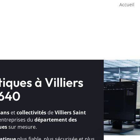
Accueil
iques à Villiers
8640
sans
et
collectivités
de
Villiers Saint
 entreprises du
département des
ues
sur mesure.
atique
plus fiable, plus sécurisée et plus