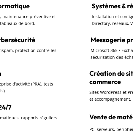
formatique
Systèmes & r
rc, maintenance préventive et
Installation et confi
t tableaux de bord.
Directory, réseaux, 
ybersécurité
Messagerie pr
ntispam, protection contre les
Microsoft 365 / Exch
sécurisation des écha
n
Création de sit
commerce
rise d’activité (PRA), tests
is).
Sites WordPress et P
et accompagnement.
24/7
Vente de matéri
omatiques, rapports réguliers
PC, serveurs, périphér