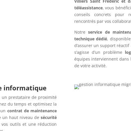
Villiers Saint Frederic et 
téléassistance
, vous bénéfic
conseils concrets pour r
rencontrés par vos collabora
Notre
service de mainten
technique dédié
, disponibl
d’assurer un support réactif
s’agisse d’un problème
log
équipes interviennent dans l
de votre activité.
re informatique
 un prestataire de proximité
nez du temps et optimisez la
c un
contrat de maintenance
e un haut niveau de
sécurité
 vos outils et une réduction
es.