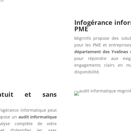
Infogérance info
PME
Migrinfo propose des solut
pour les PME et entreprise
département des Yvelines
e
pour répondre aux exig
engagements clairs en ma
disponibilité.
ratuit et sans
fogérance informatique peut
opose un
audit informatique
alyse complète de votre
t d’identifier les axes