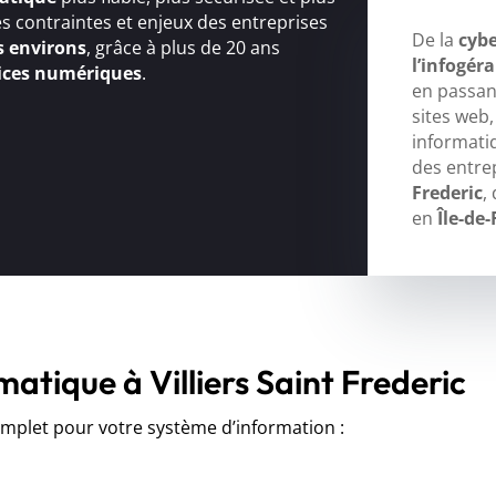
s contraintes et enjeux des entreprises
De la
cybe
es environs
, grâce à plus de 20 ans
l’infogér
ices numériques
.
en passant
sites web
informati
des entre
Frederic
,
en
Île-de
matique à Villiers Saint Frederic
let pour votre système d’information :