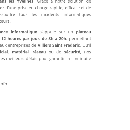
dans les Yvelines
. Grâce à notre solution de
iez d’une prise en charge rapide, efficace et de
ésoudre tous les incidents informatiques
teurs.
ance informatique
s’appuie sur un
plateau
e
12 heures par jour, de 8h à 20h
, permettant
 aux entreprises de
Villiers Saint Frederic
. Qu’il
iciel
,
matériel
,
réseau
ou de
sécurité
, nos
es meilleurs délais pour garantir la continuité