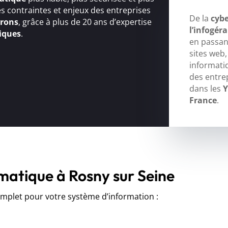
s contraintes et enjeux des entreprises
De la
cybe
irons
, grâce à plus de 20 ans d’expertise
l’infogér
iques
.
en passant
sites web
informati
des entre
dans les
Y
France
.
rmatique à Rosny sur Seine
let pour votre système d’information :