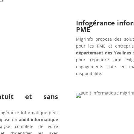
Infogérance info
PME
Migrinfo propose des solut
pour les PME et entrepri
département des Yvelines
e
pour répondre aux exig
engagements clairs en ma
disponibilité.
ratuit et sans
fogérance informatique peut
opose un
audit informatique
alyse complète de votre
t d’identifier les axes