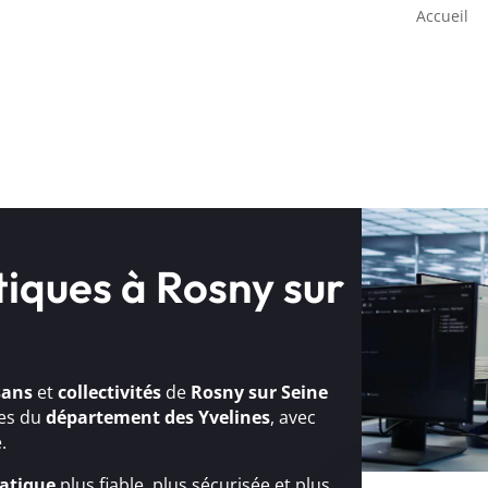
Accueil
tiques à Rosny sur
sans
et
collectivités
de
Rosny sur Seine
ses du
département des Yvelines
, avec
.
atique
plus fiable, plus sécurisée et plus