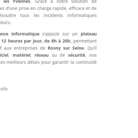
 les Yvelines
. Grâce à notre solution de
iez d’une prise en charge rapide, efficace et de
ésoudre tous les incidents informatiques
teurs.
ance informatique
s’appuie sur un
plateau
e
12 heures par jour, de 8h à 20h
, permettant
if aux entreprises de
Rosny sur Seine
. Qu’il
iciel
,
matériel
,
réseau
ou de
sécurité
, nos
es meilleurs délais pour garantir la continuité