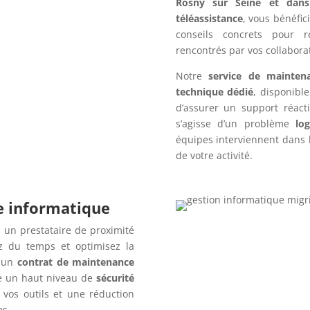
Rosny sur Seine et dans
téléassistance
, vous bénéfic
conseils concrets pour r
rencontrés par vos collabora
Notre
service de mainten
technique dédié
, disponibl
d’assurer un support réact
s’agisse d’un problème
log
équipes interviennent dans l
de votre activité.
re informatique
 un prestataire de proximité
z du temps et optimisez la
c un
contrat de maintenance
e un haut niveau de
sécurité
 vos outils et une réduction
es.