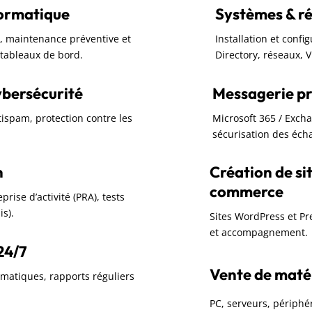
formatique
Systèmes & r
rc, maintenance préventive et
Installation et confi
t tableaux de bord.
Directory, réseaux, 
ybersécurité
Messagerie pr
ntispam, protection contre les
Microsoft 365 / Exch
sécurisation des écha
n
Création de sit
commerce
rise d’activité (PRA), tests
is).
Sites WordPress et P
et accompagnement.
24/7
Vente de matéri
omatiques, rapports réguliers
PC, serveurs, périphér