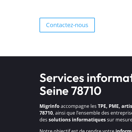
Contactez-nous
Services informa
Seine 78710
Migrinfo
accompagne les
TPE, PME, arti
78710
, ainsi que l’ensemble des entrepri
des
solutions
informatiques
sur mesure
Notre objectif est de rendre votre
inform