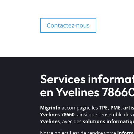
Contactez-nous
Services informa
en Yvelines 7866
Migrinfo
accompagne les
TPE, PME, arti
Yvelines 78660
, ainsi que l’ensemble des
Yvelines
, avec des
solutions
informatiq
Notre objectif est de rendre votre
inform