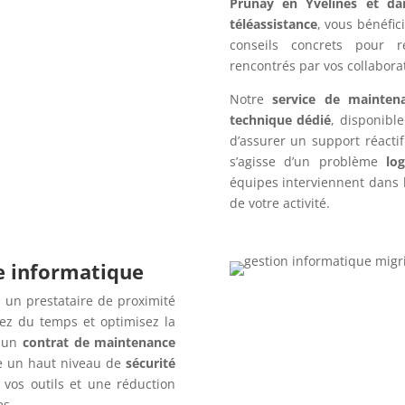
Prunay en Yvelines et dan
téléassistance
, vous bénéfic
conseils concrets pour r
rencontrés par vos collabora
Notre
service de mainten
technique dédié
, disponibl
d’assurer un support réacti
s’agisse d’un problème
log
équipes interviennent dans l
de votre activité.
re informatique
 un prestataire de proximité
ez du temps et optimisez la
c un
contrat de maintenance
e un haut niveau de
sécurité
 vos outils et une réduction
es.