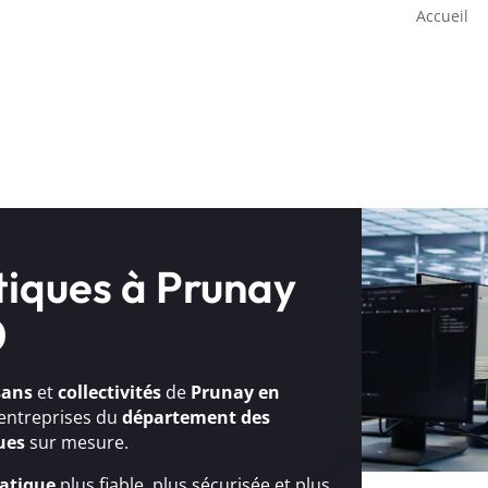
Accueil
tiques à Prunay
0
sans
et
collectivités
de
Prunay en
 entreprises du
département des
ues
sur mesure.
atique
plus fiable, plus sécurisée et plus