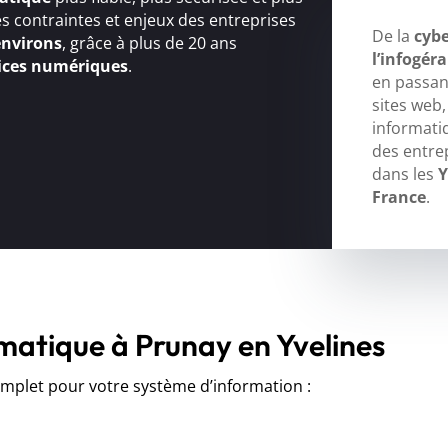
s contraintes et enjeux des entreprises
De la
cybe
environs
, grâce à plus de 20 ans
l’infogér
ices numériques
.
en passant
sites web
informati
des entre
dans les
Y
France
.
rmatique à Prunay en Yvelines
let pour votre système d’information :