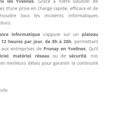
s les Yvelines
. Grâce à notre solution de
iez d’une prise en charge rapide, efficace et de
ésoudre tous les incidents informatiques
teurs.
ance informatique
s’appuie sur un
plateau
e
12 heures par jour, de 8h à 20h
, permettant
f aux entreprises de
Prunay en Yvelines
. Qu’il
iciel
,
matériel
,
réseau
ou de
sécurité
, nos
es meilleurs délais pour garantir la continuité