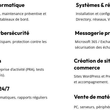
formatique
Systèmes & r
rc, maintenance préventive et
Installation et confi
t tableaux de bord.
Directory, réseaux, 
ybersécurité
Messagerie pr
ntispam, protection contre les
Microsoft 365 / Exch
sécurisation des écha
n
Création de sit
commerce
rise d’activité (PRA), tests
is).
Sites WordPress et P
et accompagnement.
24/7
Vente de matéri
omatiques, rapports réguliers
PC, serveurs, périphér