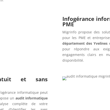
Infogérance info
PME
Migrinfo propose des solut
pour les PME et entrepris
département des Yvelines
e
pour répondre aux exig
engagements clairs en ma
disponibilité.
ratuit et sans
fogérance informatique peut
opose un
audit informatique
alyse complète de votre
t d’identifier les axes