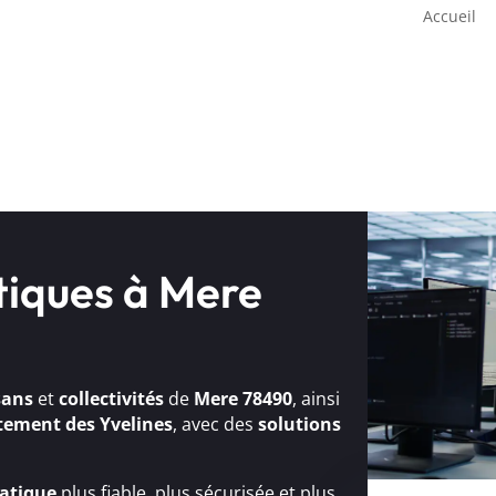
Accueil
tiques à Mere
sans
et
collectivités
de
Mere 78490
, ainsi
tement des Yvelines
, avec des
solutions
atique
plus fiable, plus sécurisée et plus