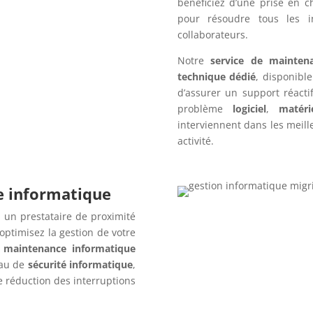
bénéficiez d’une prise en c
pour résoudre tous les i
collaborateurs.
Notre
service de mainten
technique dédié
, disponibl
d’assurer un support réact
problème
logiciel
,
matéri
interviennent dans les meille
activité.
re informatique
 un prestataire de proximité
optimisez la gestion de votre
 maintenance informatique
eau de
sécurité informatique
,
ne réduction des interruptions