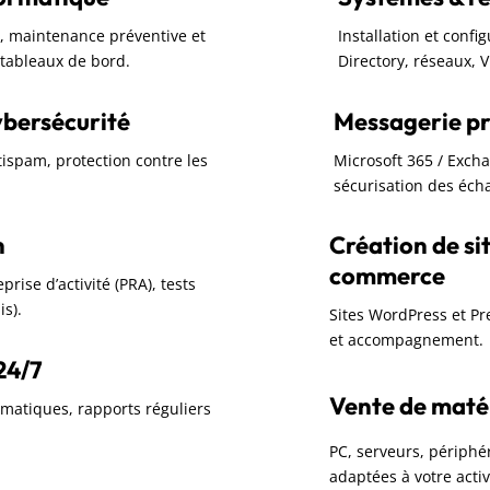
rc, maintenance préventive et
Installation et confi
t tableaux de bord.
Directory, réseaux, 
ybersécurité
Messagerie pr
ntispam, protection contre les
Microsoft 365 / Exch
sécurisation des écha
n
Création de sit
commerce
rise d’activité (PRA), tests
is).
Sites WordPress et P
et accompagnement.
24/7
Vente de matéri
omatiques, rapports réguliers
PC, serveurs, périphér
adaptées à votre activ