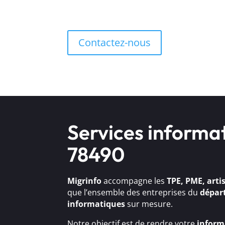
Contactez-nous
Services informa
78490
Migrinfo
accompagne les
TPE, PME, arti
que l’ensemble des entreprises du
dépar
informatiques
sur mesure.
Notre objectif est de rendre votre
inform