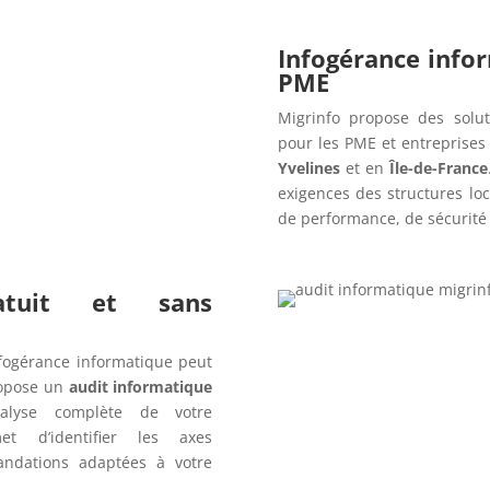
Infogérance info
PME
Migrinfo propose des solut
pour les PME et entreprise
Yvelines
et en
Île-de-France
exigences des structures lo
de performance, de sécurité e
ratuit et sans
fogérance informatique peut
opose un
audit informatique
alyse complète de votre
t d’identifier les axes
andations adaptées à votre