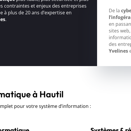
s contraintes et enjeux des entreprises
De la
cybe
ce à plus de 20 ans d’expertise en
l’infogér
ues
.
en passant
sites web
informati
des entre
Yvelines
e
matique à Hautil
let pour votre système d’information :
formatique
Systèmes & r