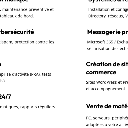
rc, maintenance préventive et
Installation et confi
t tableaux de bord.
Directory, réseaux, 
ybersécurité
Messagerie pr
ntispam, protection contre les
Microsoft 365 / Exch
sécurisation des écha
n
Création de sit
commerce
rise d’activité (PRA), tests
is).
Sites WordPress et P
et accompagnement.
24/7
Vente de matéri
omatiques, rapports réguliers
PC, serveurs, périphér
adaptées à votre activ