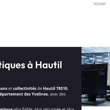
Accueil
iques à Hautil
sans
et
collectivités
de
Hautil 78510
,
épartement des Yvelines
, avec des
atique
plus fiable, plus sécurisée et plus