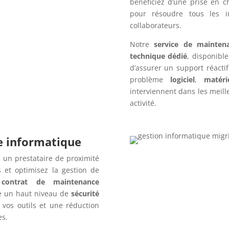
bénéficiez d’une prise en c
pour résoudre tous les i
collaborateurs.
Notre
service de mainten
technique dédié
, disponibl
d’assurer un support réacti
problème
logiciel
,
matéri
interviennent dans les meille
activité.
re informatique
 un prestataire de proximité
 et optimisez la gestion de
n
contrat de maintenance
e un haut niveau de
sécurité
 vos outils et une réduction
es.