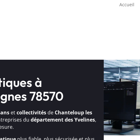
Accueil
tiques à
ignes 78570
sans
et
collectivités
de
Chanteloup les
ntreprises du
département des Yvelines
,
esure.
atique
plus fiable, plus sécurisée et plus