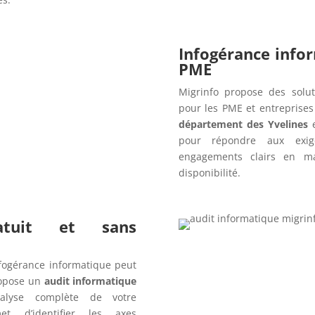
Infogérance info
PME
Migrinfo propose des solut
pour les PME et entreprise
département des Yvelines
e
pour répondre aux exig
engagements clairs en ma
disponibilité.
ratuit et sans
fogérance informatique peut
opose un
audit informatique
alyse complète de votre
t d’identifier les axes