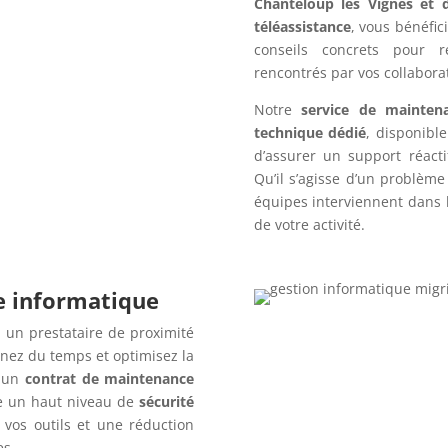
Chanteloup les Vignes et d
téléassistance
, vous bénéfic
conseils concrets pour r
rencontrés par vos collabora
Notre
service de mainten
technique dédié
, disponibl
d’assurer un support réact
Qu’il s’agisse d’un problèm
équipes interviennent dans l
de votre activité.
re informatique
 un prestataire de proximité
gnez du temps et optimisez la
c un
contrat de maintenance
e un haut niveau de
sécurité
 vos outils et une réduction
es.