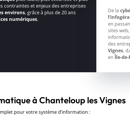
s contraintes et enjeux des entreprises
De la
cybe
es environs
, grâce à plus de 20 ans
l’infogér
ices numériques
.
en passant
sites web
informati
des entre
Vignes
, d
en
Île-de
rmatique à Chanteloup les Vignes
let pour votre système d’information :