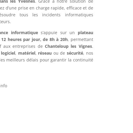
ans les Yvelines
. Grâce à notre solution de
iez d’une prise en charge rapide, efficace et de
ésoudre tous les incidents informatiques
teurs.
ance informatique
s’appuie sur un
plateau
e
12 heures par jour, de 8h à 20h
, permettant
if aux entreprises de
Chanteloup les Vignes
.
e
logiciel
,
matériel
,
réseau
ou de
sécurité
, nos
es meilleurs délais pour garantir la continuité