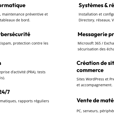
formatique
Systèmes & r
rc, maintenance préventive et
Installation et confi
t tableaux de bord.
Directory, réseaux, 
ybersécurité
Messagerie pr
ntispam, protection contre les
Microsoft 365 / Exch
sécurisation des écha
n
Création de sit
commerce
rise d’activité (PRA), tests
is).
Sites WordPress et P
et accompagnement.
24/7
Vente de matéri
omatiques, rapports réguliers
PC, serveurs, périphér