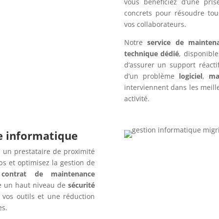
vous bénéficiez d’une pris
concrets pour résoudre tou
vos collaborateurs.
Notre
service de mainten
technique dédié
, disponibl
d’assurer un support réact
d’un problème
logiciel
,
ma
interviennent dans les meille
activité.
re informatique
 un prestataire de proximité
s et optimisez la gestion de
n
contrat de maintenance
e un haut niveau de
sécurité
 vos outils et une réduction
es.