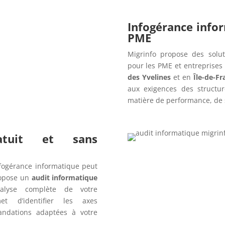
Infogérance info
PME
Migrinfo propose des solut
pour les PME et entreprises
des Yvelines
et en
Île-de-Fr
aux exigences des structur
matière de performance, de s
ratuit et sans
fogérance informatique peut
opose un
audit informatique
alyse complète de votre
t d’identifier les axes
andations adaptées à votre