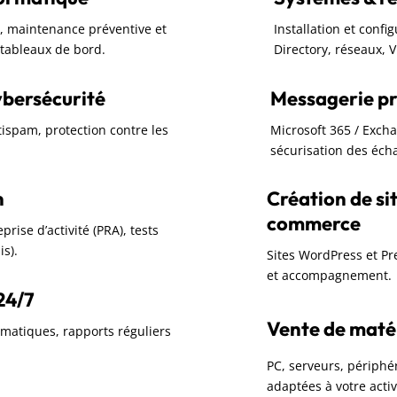
rc, maintenance préventive et
Installation et confi
t tableaux de bord.
Directory, réseaux, 
ybersécurité
Messagerie pr
ntispam, protection contre les
Microsoft 365 / Exch
sécurisation des écha
n
Création de sit
commerce
rise d’activité (PRA), tests
is).
Sites WordPress et P
et accompagnement.
24/7
Vente de matéri
omatiques, rapports réguliers
PC, serveurs, périphér
adaptées à votre activ