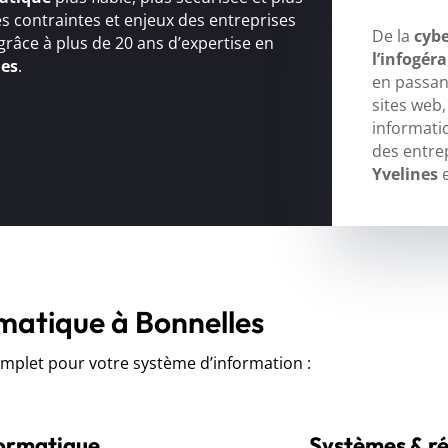
s contraintes et enjeux des entreprises
De la
cybe
 grâce à plus de 20 ans d’expertise en
l’infogér
ues
.
en passant
sites web
informati
des entre
Yvelines
e
rmatique à Bonnelles
let pour votre système d’information :
formatique
Systèmes & r