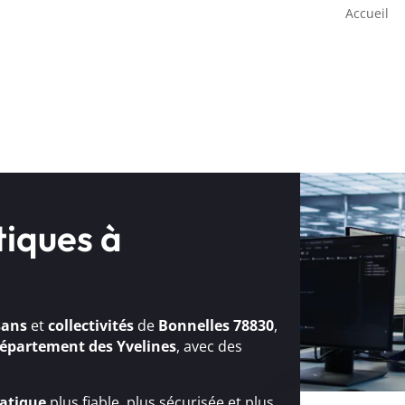
Accueil
tiques à
sans
et
collectivités
de
Bonnelles 78830
,
épartement des Yvelines
, avec des
atique
plus fiable, plus sécurisée et plus