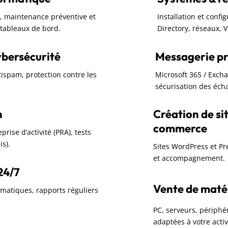
rc, maintenance préventive et
Installation et confi
t tableaux de bord.
Directory, réseaux, 
ybersécurité
Messagerie pr
ntispam, protection contre les
Microsoft 365 / Exch
sécurisation des écha
n
Création de sit
commerce
rise d’activité (PRA), tests
is).
Sites WordPress et P
et accompagnement.
24/7
Vente de matéri
omatiques, rapports réguliers
PC, serveurs, périphér
adaptées à votre activ