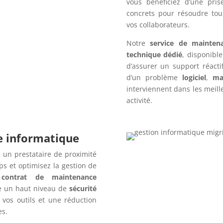
vous bénéficiez d’une pris
concrets pour résoudre tou
vos collaborateurs.
Notre
service de mainten
technique dédié
, disponibl
d’assurer un support réact
d’un problème
logiciel
,
ma
interviennent dans les meille
activité.
re informatique
 un prestataire de proximité
s et optimisez la gestion de
n
contrat de maintenance
e un haut niveau de
sécurité
 vos outils et une réduction
es.