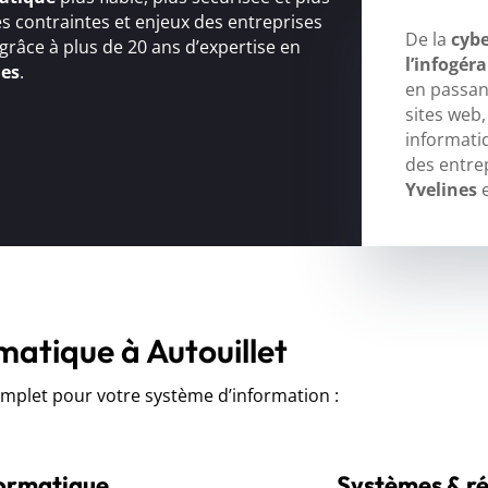
s contraintes et enjeux des entreprises
De la
cybe
 grâce à plus de 20 ans d’expertise en
l’infogér
ues
.
en passant
sites web
informati
des entre
Yvelines
e
matique à Autouillet
let pour votre système d’information :
formatique
Systèmes & r