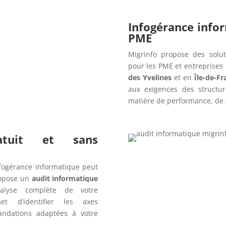
Infogérance info
PME
Migrinfo propose des solut
pour les PME et entreprises
des Yvelines
et en
Île-de-Fr
aux exigences des structur
matière de performance, de s
ratuit et sans
fogérance informatique peut
opose un
audit informatique
alyse complète de votre
t d’identifier les axes
andations adaptées à votre