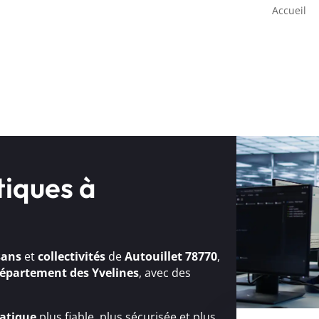
Accueil
tiques à
sans
et
collectivités
de
Autouillet 78770
,
épartement des Yvelines
, avec des
atique
plus fiable, plus sécurisée et plus